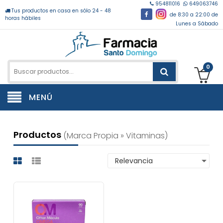
954811016
649063746
Tus productos en casa en sólo 24 - 48
de 8:30 a 22:00 de
horas hábiles
Lunes a Sábado
0
MENÚ
Productos
(marca Propia » Vitaminas)