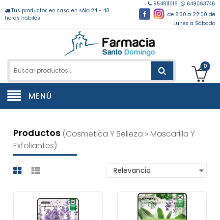
954811016
649063746
Tus productos en casa en sólo 24 - 48
de 8:30 a 22:00 de
horas hábiles
Lunes a Sábado
0
MENÚ
Productos
(cosmetica Y Belleza » Mascarilla Y
Exfoliantes)