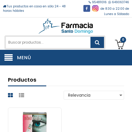
954811016
649063746
Tus productos en casa en sólo 24 - 48
de 8:30 a 22:00 de
horas hábiles
Lunes a Sábado
0
MENÚ
Productos