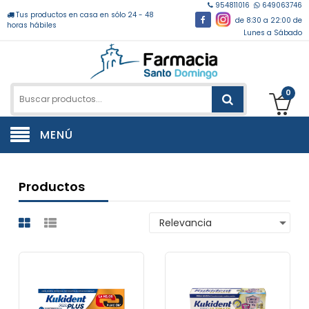
954811016
649063746
Tus productos en casa en sólo 24 - 48
de 8:30 a 22:00 de
horas hábiles
Lunes a Sábado
0
MENÚ
Productos