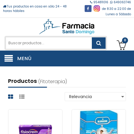
954811016
649063746
Tus productos en casa en sólo 24 - 48
de 8:30 a 22:00 de
horas hábiles
Lunes a Sábado
0
MENÚ
Productos
(fitoterapia)