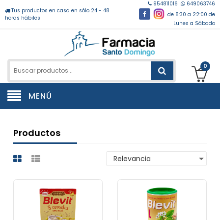
954811016
649063746
Tus productos en casa en sólo 24 - 48
de 8:30 a 22:00 de
horas hábiles
Lunes a Sábado
0
MENÚ
Productos