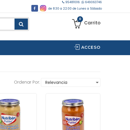
954811016
649063746
de 8:30 a 22:00 de Lunes a Sábado
0
Carrito
ACCESO
Ordenar Por: