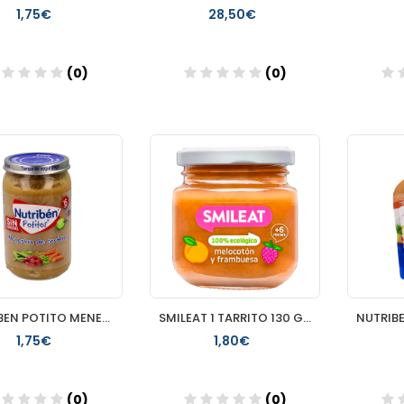
1,75€
28,50€
(0)
(0)
Añadir
Añadir
NUTRIBEN POTITO MENESTRA DE CORDERO 235GR
SMILEAT 1 TARRITO 130 G SABOR MELOCOTON Y FRAMBUESA
1,75€
1,80€
(0)
(0)