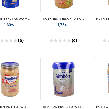
NUTRIBEN FRUTA&GO MANZANA Y PLATANO 90G
NUTRIBEN VERDURITAS CON POLLO 235G
1,30€
1,75€
(0)
(0)
Añadir
Añadir
NUTRIBEN POTITO POLLO CON ARROZ 235GR
ALMIRON PROFUTURA 1 1 ENVASE 800 G DUOBIOTIK