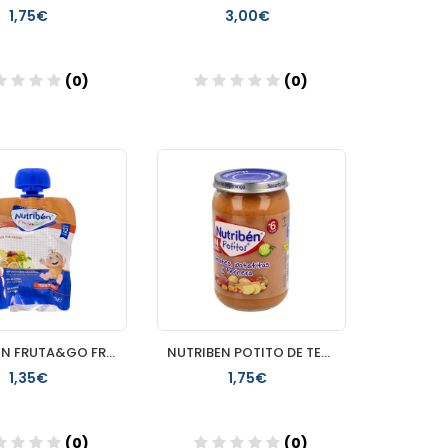
1,75€
3,00€
(0)
(0)
Añadir
Añadir
NUTRIBEN FRUTA&GO FRUTAS VARIADAS
NUTRIBEN POTITO DE TERNERA CON PATATAS Y ZANAHORIA 235G
1,35€
1,75€
(0)
(0)