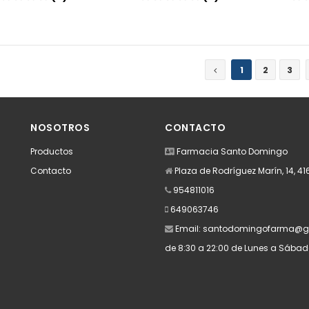
Añadir
Añadir
1
2
3
NOSOTROS
CONTACTO
Productos
Farmacia Santo Domingo
Contacto
Plaza de Rodríguez Marín, 14, 41
954811016
649063746
Email:
santodomingofarma@g
de 8:30 a 22:00 de Lunes a Sába