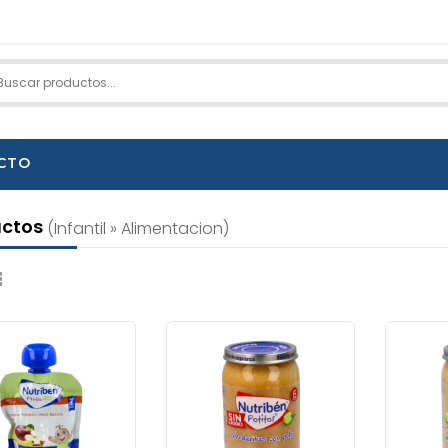
CTO
uctos
(infantil » Alimentacion)