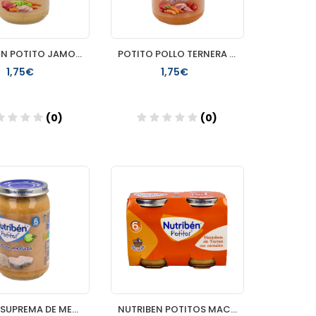
NUTRIBEN POTITO JAMON TERNERA VERDURAS 235G
POTITO POLLO TERNERA CON VERDURITAS 235GR
1,75€
1,75€
(0)
(0)
Añadir
Añadir
POTITO SUPREMA DE MERLUZA CON ARROZ 235GR
NUTRIBEN POTITOS MACEDONIA DE FRUTAS CON CEREALES 2 X 190G