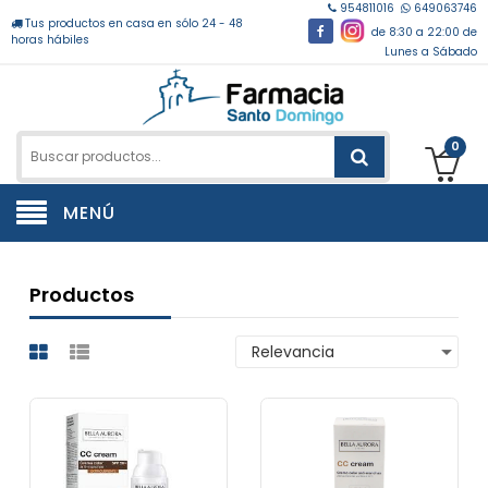
954811016
649063746
Tus productos en casa en sólo 24 - 48
de 8:30 a 22:00 de
horas hábiles
Lunes a Sábado
0
MENÚ
Productos