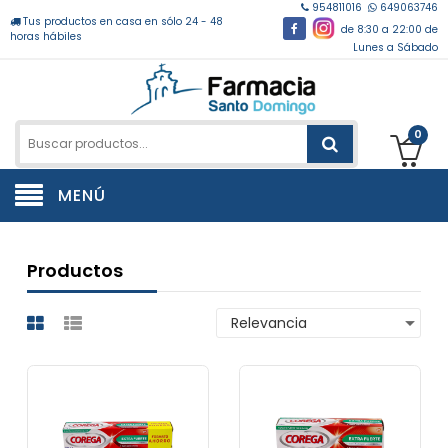
954811016
649063746
Tus productos en casa en sólo 24 - 48
de 8:30 a 22:00 de
horas hábiles
Lunes a Sábado
0
MENÚ
Productos